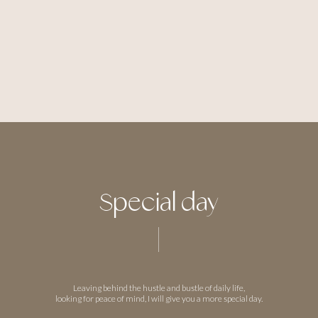
Special day
Leaving behind the hustle and bustle of daily life,
looking for peace of mind,
I will give you a more special day.